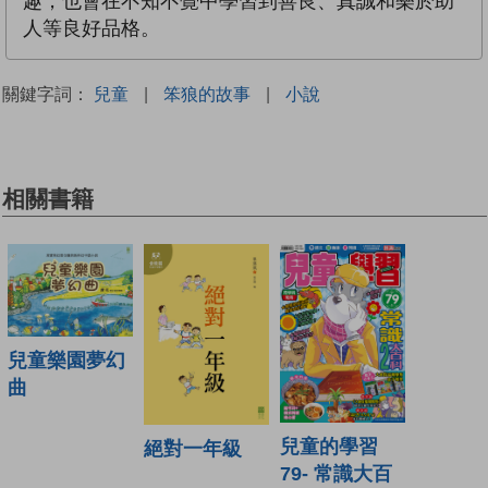
趣，也會在不知不覺中學習到善良、真誠和樂於助
人等良好品格。
關鍵字詞：
兒童
|
笨狼的故事
|
小說
相關書籍
兒童樂園夢幻
曲
兒童的學習
絕對一年級
79- 常識大百