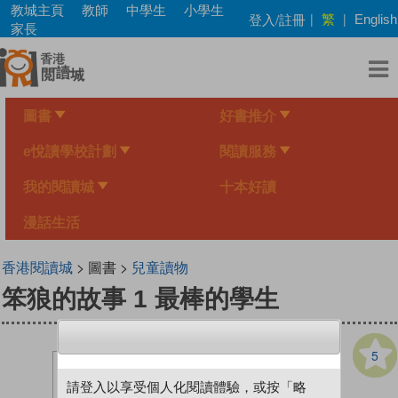
Skip
教城主頁
教師
中學生
小學生
繁
登入/註冊
|
|
English
to
家長
main
content
圖書
好書推介
e悅讀學校計劃
閱讀服務
我的閱讀城
十本好讀
漫話生活
香港閱讀城
> 圖書 >
兒童讀物
笨狼的故事 1 最棒的學生
5
請登入以享受個人化閱讀體驗，或按「略