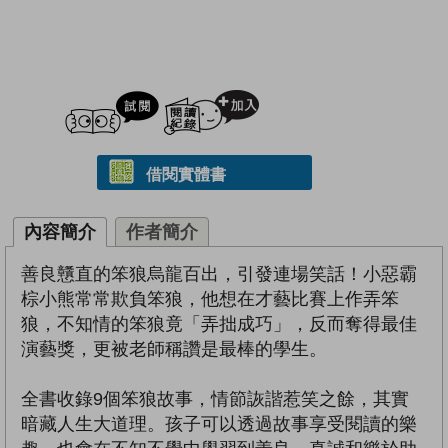
試閲
加入閱讀紀錄
借閱實體書
內容簡介
作者簡介
善良戇直的笨狼烏龍百出，引發連場笑話！小惡霸
棕小熊常常欺負笨狼，他想在才藝比賽上作弄笨
狼，不知情的笨狼竟「弄拙成巧」，反而奪得最佳
演藝獎，更被老師稱讚是最棒的學生。
全書收錄9個笨狼故事，情節詼諧惹笑之餘，其實
暗藏人生大道理。孩子可以透過故事享受閱讀的樂