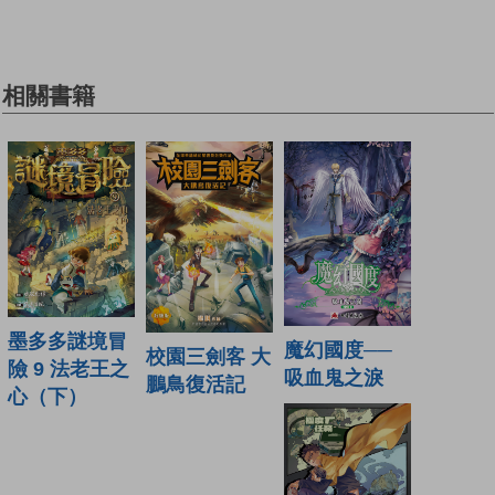
相關書籍
墨多多謎境冒
魔幻國度──
校園三劍客 大
險 9 法老王之
吸血鬼之淚
鵬鳥復活記
心（下）