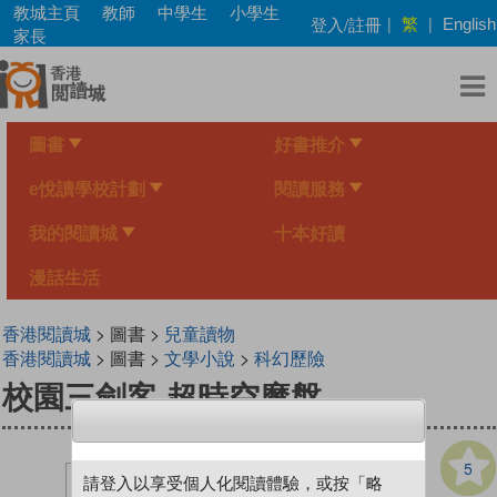
Skip
教城主頁
教師
中學生
小學生
繁
登入/註冊
|
|
English
to
家長
main
content
圖書
好書推介
e悅讀學校計劃
閱讀服務
我的閱讀城
十本好讀
漫話生活
香港閱讀城
> 圖書 >
兒童讀物
香港閱讀城
> 圖書 >
文學小說
>
科幻歷險
校園三劍客 超時空魔盤
5
請登入以享受個人化閱讀體驗，或按「略