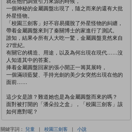
就在他們調查引力來源的時候，
一個神秘的金屬圓盤出現了，隨之而來的還有大批
外星怪物。
「校園三劍客」好不容易擺脫了外星怪物的糾纏，
帶着金屬圓盤來到了秦關博士的家進行了測試。
誰知，結果令所有人大吃一驚，金屬圓盤竟然來自
27世紀。
有關它的構造、用途，以及為何出現在現代……沒
人知道其中的答案。
捧着金屬圓盤回家的張小開正一籌莫展時，
一個滿頭藍髮、手持光劍的美少女突然出現在他的
面前……
這少女是誰？難道她也是為金屬圓盤而來的嗎？
面對被打開的「潘朵拉之盒」，「校園三劍客」該
如何應對呢？
關鍵字詞：
兒童
|
校園三劍客
|
小說