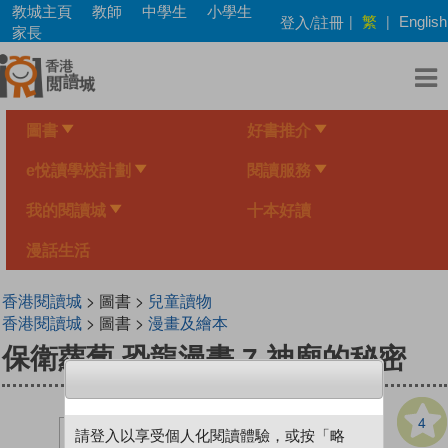
Skip
教城主頁
教師
中學生
小學生
繁
登入/註冊
|
|
English
to
家長
main
content
圖書
好書推介
e悅讀學校計劃
閱讀服務
我的閱讀城
十本好讀
漫話生活
香港閱讀城
> 圖書 >
兒童讀物
香港閱讀城
> 圖書 >
漫畫及繪本
保衛蘿蔔 恐龍漫畫 7 神廟的秘密
4
請登入以享受個人化閱讀體驗，或按「略