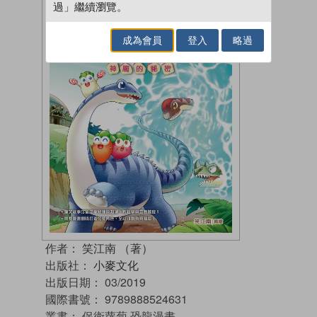
過」繼續瀏覽。
成為會員
登入
略過
作者：
笑江南 （著）
出版社：
小麥文化
出版日期：
03/2019
國際書號：
9789888524631
叢書：
保衛蘿蔔 恐龍漫畫