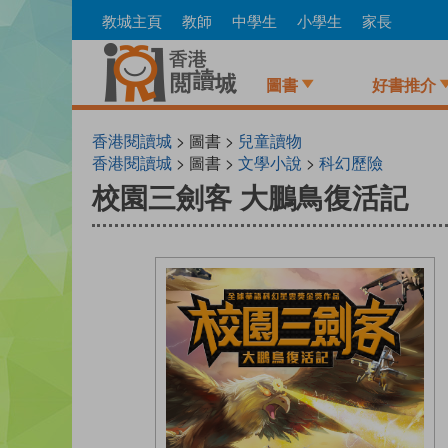
Skip
教城主頁
教師
中學生
小學生
家長
to
main
content
圖書
好書推介
香港閱讀城
> 圖書 >
兒童讀物
香港閱讀城
> 圖書 >
文學小說
>
科幻歷險
校園三劍客 大鵬鳥復活記