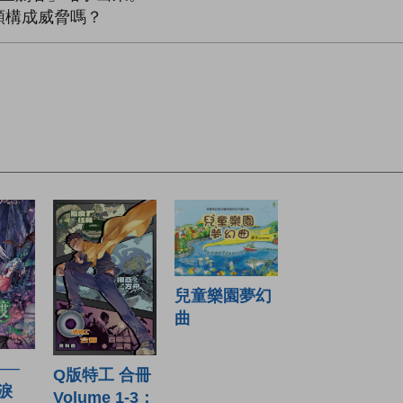
類構成威脅嗎？
兒童樂園夢幻
曲
──
Q版特工 合冊
淚
Volume 1-3：