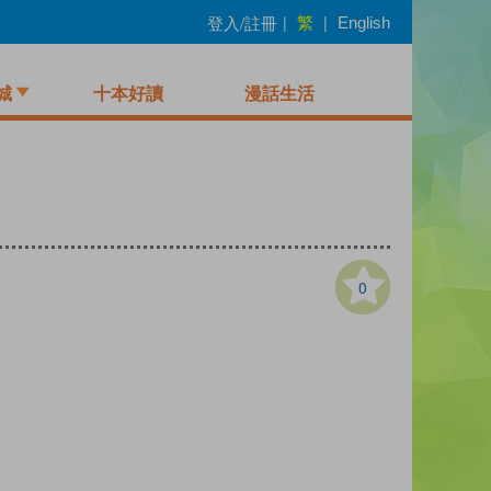
繁
登入/註冊
|
|
English
城
十本好讀
漫話生活
0