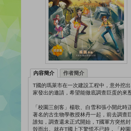
內容簡介
作者簡介
T國的瑪萊市在一次建設工程中，意外挖
家發出的邀請，希望能徹底調查巨蛋的來
「校園三劍客」楊歌、白雪和張小開此時
著名的古生物學教授林丹一起，前去調查
誰知，調查還未正式開始，T國軍方突然
殼而出。就在T國上下驚慌不已時，「校