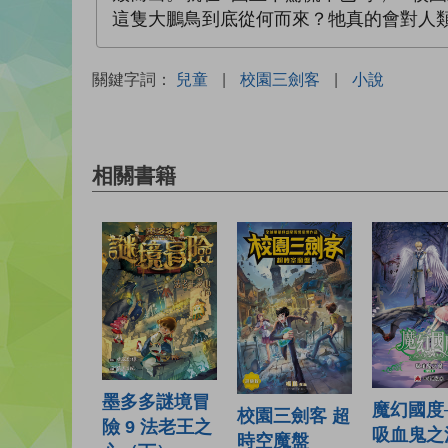
這隻大鵬鳥到底從何而來？牠真的會對人
關鍵字詞：
兒童
|
校園三劍客
|
小說
相關書籍
墨多多謎境冒
魔幻國度
校園三劍客 超
險 9 法老王之
吸血鬼之
時空魔盤