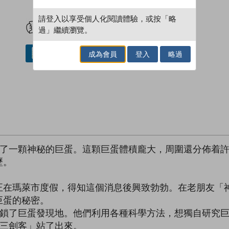
試閲
加入閱讀紀錄
請登入以享受個人化閱讀體驗，或按「略
過」繼續瀏覽。
成為會員
登入
略過
借閱實體書
出了一顆神秘的巨蛋。這顆巨蛋體積龐大，周圍還分佈着許
歷。
正在瑪萊市度假，得知這個消息後興致勃勃。在老朋友「
巨蛋的秘密。
封鎖了巨蛋發現地。他們利用各種科學方法，想獨自研究
園三劍客」站了出來。