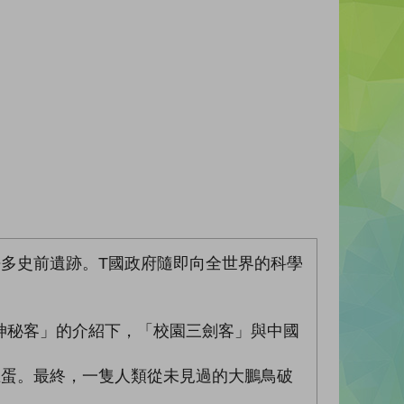
多史前遺跡。T國政府隨即向全世界的科學
神秘客」的介紹下，「校園三劍客」與中國
巨蛋。最終，一隻人類從未見過的大鵬鳥破