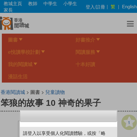
Skip
教城主頁
教師
中學生
小學生
繁
登入/註冊
|
|
English
to
家長
main
content
圖書
好書推介
e悅讀學校計劃
閱讀服務
我的閱讀城
十本好讀
漫話生活
香港閱讀城
> 圖書 >
兒童讀物
笨狼的故事 10 神奇的果子
1
請登入以享受個人化閱讀體驗，或按「略