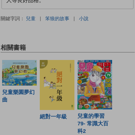
人等良好品格。
關鍵字詞：
兒童
|
笨狼的故事
|
小說
相關書籍
兒童樂園夢幻
曲
兒童的學習
絕對一年級
79- 常識大百
科2