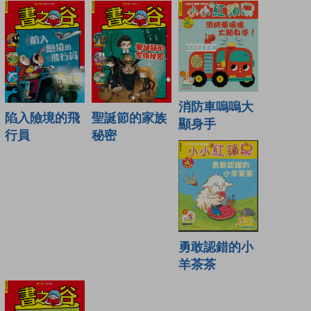
消防車嗚嗚大
陷入險境的飛
聖誕節的家族
顯身手
行員
秘密
勇敢認錯的小
羊茶茶