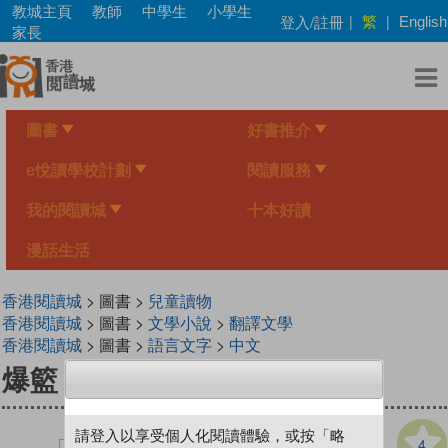
Skip
教城主頁
教師
中學生
小學生
繁
登入/註冊
|
|
English
to
家長
main
content
圖書
好書推介
e悅讀學校計劃
閱讀服務
我的閱讀城
十本好讀
漫話生活
香港閱讀城
> 圖書 >
兒童讀物
香港閱讀城
> 圖書 >
文學小說
>
翻譯文學
香港閱讀城
> 圖書 >
語言文字
>
中文
爆籃 街霸王 (二版)
請登入以享受個人化閱讀體驗，或按「略
4