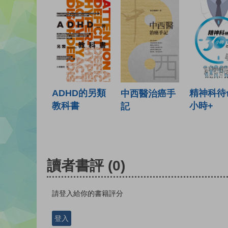
ADHD的另類
精神科待
中西醫治癌手
教科書
小時+
記
讀者書評
(0)
請登入給你的書籍評分
登入