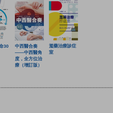
濫藥治療診症
命30
中西醫合奏
室
——中西醫角
度，全方位治
療（增訂版）