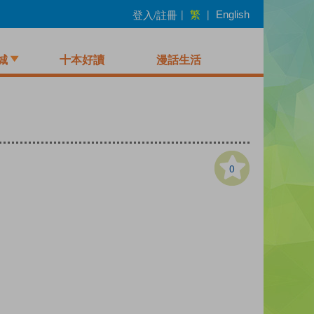
繁
登入/註冊
|
|
English
城
十本好讀
漫話生活
0