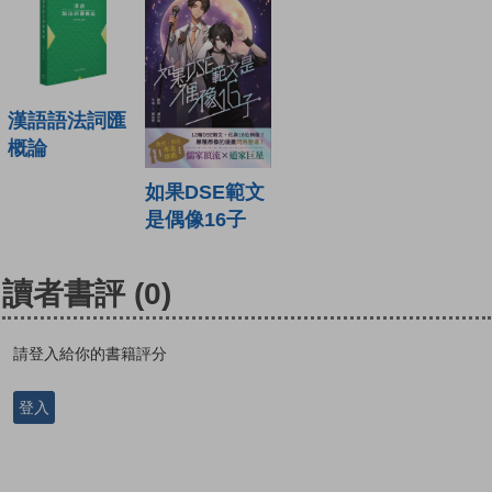
漢語語法詞匯
概論
如果DSE範文
是偶像16子
讀者書評
(0)
請登入給你的書籍評分
登入