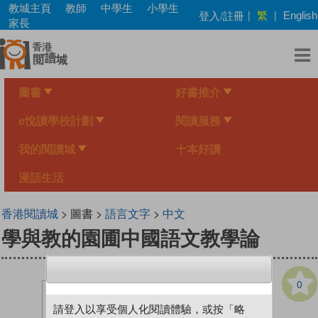
Skip
教城主頁
教師
中學生
小學生
繁
登入/註冊
|
|
English
to
家長
main
content
圖書
好書推介
e悅讀學校計劃
閱讀服務
我的閱讀城
十本好讀
漫話生活
香港閱讀城
> 圖書 >
語言文字
>
中文
學與教的園圃中國語文教學論
0
請登入以享受個人化閱讀體驗，或按「略