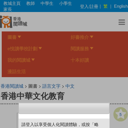
Skip
教城主頁
教師
中學生
小學生
繁
登入/註冊
|
|
English
to
家長
main
content
圖書
好書推介
e悅讀學校計劃
閱讀服務
我的閱讀城
十本好讀
漫話生活
香港閱讀城
> 圖書 >
語言文字
>
中文
香港中華文化教育
5
請登入以享受個人化閱讀體驗，或按「略