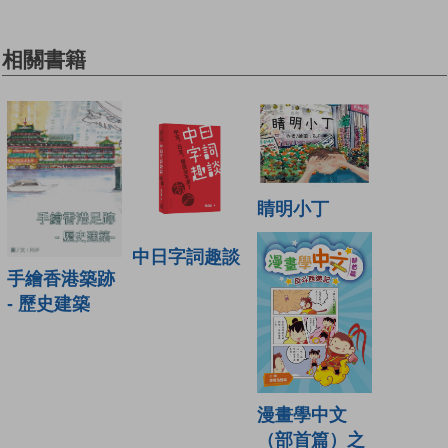
相關書籍
睛明小丁
中日字詞趣談
手繪香港築跡
- 歷史建築
漫畫學中文
（部首篇）之