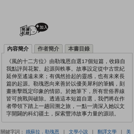
加入閱讀紀錄
內容簡介
作者簡介
本書目錄
《風的十二方位》由勒瑰恩自選17個短篇，收錄自
我點評與花絮、起源與軼事。故事設定從中古世紀
延伸至遙遠未來；有偶然拾起的靈感，也有未來長
篇的起源。勒瑰恩向來善於以優美犀利的筆觸，刻
畫衝擊既定印象的情節。於她筆下，所有世俗界線
皆可挑戰與破除。透過這本短篇自選，我們將在作
者帶領下踏上一趟回溯之旅，一點一滴深入她以文
字開闢的科幻疆土，探索豐沛故事力量的源頭。
關鍵字詞：
娥蘇拉．勒瑰恩
|
文學小說
|
翻譯文學
|
美