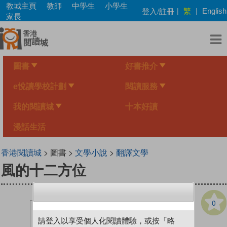
Skip
教城主頁
教師
中學生
小學生
繁
登入/註冊
|
|
English
to
家長
main
content
圖書
好書推介
e悅讀學校計劃
閱讀服務
我的閱讀城
十本好讀
漫話生活
香港閱讀城
> 圖書 >
文學小說
>
翻譯文學
風的十二方位
0
請登入以享受個人化閱讀體驗，或按「略