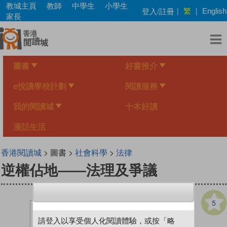
Skip
教城主頁
教師
中學生
小學生
繁
登入/註冊
|
|
English
to
家長
main
content
圖書
好書推介
e悅讀學校計劃
閱讀服務
我的閱讀城
十本好讀
漫話生活
香港閱讀城
> 圖書 >
社會科學
>
法律
逆權佔地——法理及爭議
5
請登入以享受個人化閱讀體驗，或按「略