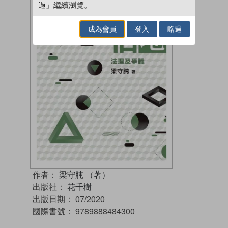
過」繼續瀏覽。
成為會員
登入
略過
作者：
梁守肫 （著）
出版社：
花千樹
出版日期：
07/2020
國際書號：
9789888484300