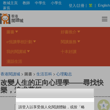
Skip
教城主頁
教師
中學生
小學生
繁
登入/註冊
|
|
English
to
家長
main
content
圖書
好書推介
e悅讀學校計劃
閱讀服務
我的閱讀城
十本好讀
漫話生活
香港閱讀城
> 圖書 >
生活百科
>
心理勵志
改變人生的正向心理學——尋找快
樂，追求夢想
5
請登入以享受個人化閱讀體驗，或按「略