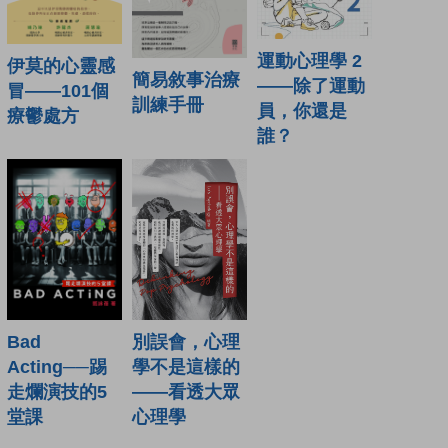
運動心理學 2
伊莫的心靈感
簡易敘事治療
——除了運動
冒——101個
訓練手冊
員，你還是
療鬱處方
誰？
別誤會，心理
Bad
學不是這樣的
Acting──踢
——看透大眾
走爛演技的5
心理學
堂課