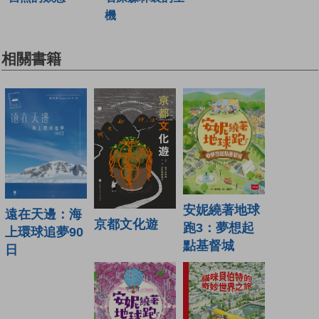
機
相關書籍
安妮繞著地球
遠在天邊：海
京都文化遊
跑3：夢想起
上環球追夢90
點基督城
日