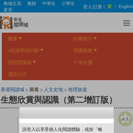
Skip
教城主頁
教師
中學生
小學生
繁
登入/註冊
|
|
English
to
家長
main
content
圖書
好書推介
e悅讀學校計劃
閱讀服務
我的閱讀城
十本好讀
漫話生活
香港閱讀城
> 圖書 >
人文史地
>
地理旅遊
生態欣賞與認識（第二增訂版）
4.3
請登入以享受個人化閱讀體驗，或按「略