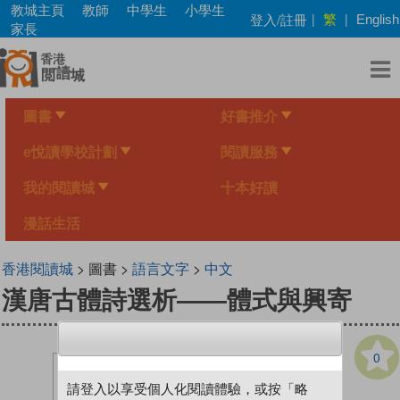
Skip
教城主頁
教師
中學生
小學生
繁
登入/註冊
|
|
English
to
家長
main
content
圖書
好書推介
e悅讀學校計劃
閱讀服務
我的閱讀城
十本好讀
漫話生活
香港閱讀城
> 圖書 >
語言文字
>
中文
漢唐古體詩選析——體式與興寄
0
請登入以享受個人化閱讀體驗，或按「略