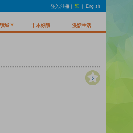
繁
登入/註冊
|
|
English
讀城
十本好讀
漫話生活
5