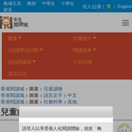
Skip
教城主頁
教師
中學生
小學生
繁
登入/註冊
|
|
English
to
家長
main
content
圖書
好書推介
e悅讀學校計劃
閱讀服務
我的閱讀城
十本好讀
漫話生活
香港閱讀城
> 圖書 >
兒童讀物
香港閱讀城
> 圖書 >
語言文字
>
中文
香港閱讀城
> 圖書 >
社會科學
>
其他
兒童的學習 8 玩具大戰
請登入以享受個人化閱讀體驗，或按「略
3.5