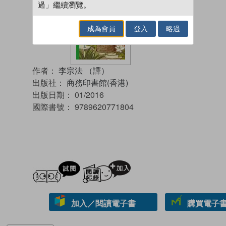
過」繼續瀏覽。
成為會員
登入
略過
作者：
李宗法 （譯）
出版社：
商務印書館(香港)
出版日期：
01/2016
國際書號：
9789620771804
試閲
加入閱讀紀錄
加入／閱讀電子書
購買電子書 