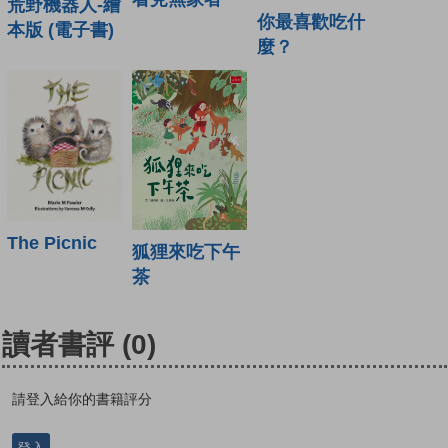
荒野機器人-繪
你最喜歡吃什
本版 (電子書)
麼？
The Picnic
狐狸來吃下午
茶
讀者書評
(0)
請登入給你的書籍評分
登入