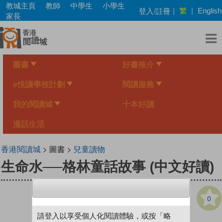
Skip
教城主頁
教師
中學生
小學生
繁
登入/註冊
|
|
English
to
家長
main
content
圖書
好書推介
e悅讀學校計劃
閱讀服務
我的閱讀城
十本好讀
漫話生活
香港閱讀城
> 圖書 >
兒童讀物
生命水──格林童話故事 (中文好讀)
0
請登入以享受個人化閱讀體驗，或按「略