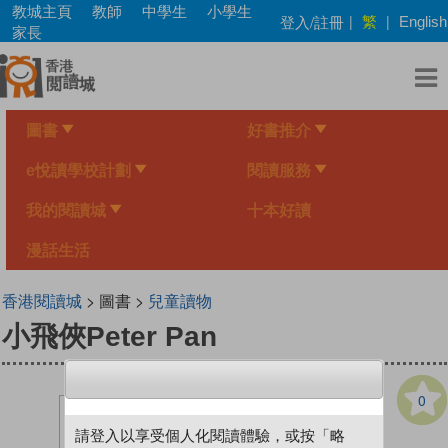
Skip
教城主頁
教師
中學生
小學生
繁
登入/註冊
|
|
English
to
家長
main
content
圖書
好書推介
e悅讀學校計劃
閱讀服務
我的閱讀城
十本好讀
漫話生活
香港閱讀城
> 圖書 >
兒童讀物
小飛俠Peter Pan
0
請登入以享受個人化閱讀體驗，或按「略