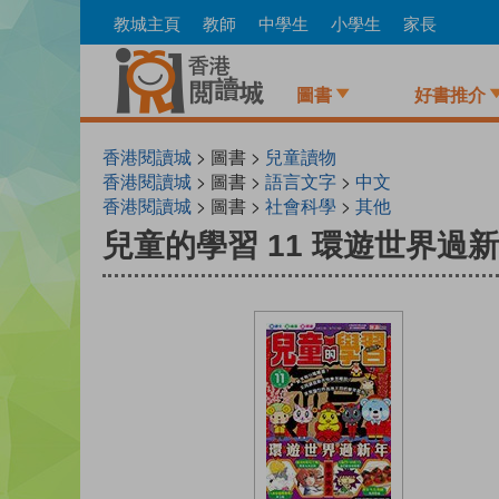
Skip
教城主頁
教師
中學生
小學生
家長
to
main
content
圖書
好書推介
香港閱讀城
> 圖書 >
兒童讀物
香港閱讀城
> 圖書 >
語言文字
>
中文
香港閱讀城
> 圖書 >
社會科學
>
其他
兒童的學習 11 環遊世界過