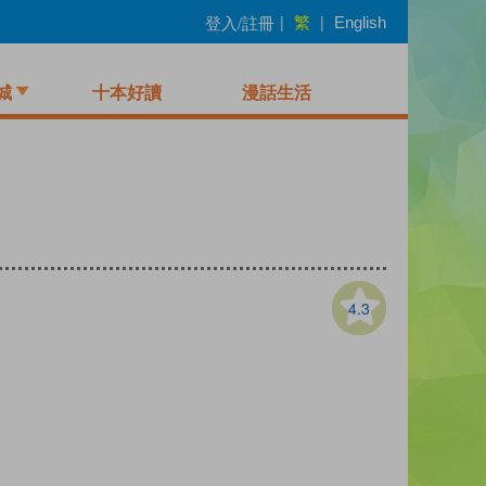
繁
登入/註冊
|
|
English
城
十本好讀
漫話生活
4.3