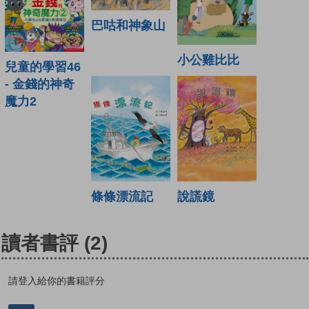
巴咕和神象山
小公雞比比
兒童的學習46
- 金錢的神奇
魔力2
條條漂流記
說謊鏡
讀者書評
(2)
請登入給你的書籍評分