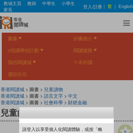
Skip
教城主頁
教師
中學生
小學生
繁
登入/註冊
|
|
English
to
家長
main
content
圖書
好書推介
e悅讀學校計劃
閱讀服務
我的閱讀城
十本好讀
漫話生活
香港閱讀城
> 圖書 >
兒童讀物
香港閱讀城
> 圖書 >
語言文字
>
中文
香港閱讀城
> 圖書 >
社會科學
>
財經金融
兒童的學習 9 金錢的神奇魔力
請登入以享受個人化閱讀體驗，或按「略
5