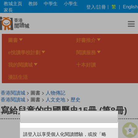
Skip
教城主頁
教師
中學生
小學生
繁
登入/註冊
|
|
English
to
家長
main
content
圖書
好書推介
e悅讀學校計劃
閱讀服務
我的閱讀城
十本好讀
漫話生活
香港閱讀城
> 圖書 >
人物傳記
香港閱讀城
> 圖書 >
人文史地
>
歷史
寫給兒童的中國歷史15冊 (第8冊)
0
請登入以享受個人化閱讀體驗，或按「略