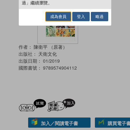
過」繼續瀏覽。
成為會員
登入
略過
作者：
陳衛平 （原著）
出版社：
天衛文化
出版日期：
01/2019
國際書號：
9789574904112
試閲
加入閱讀紀錄
加入／閱讀電子書
購買電子書 