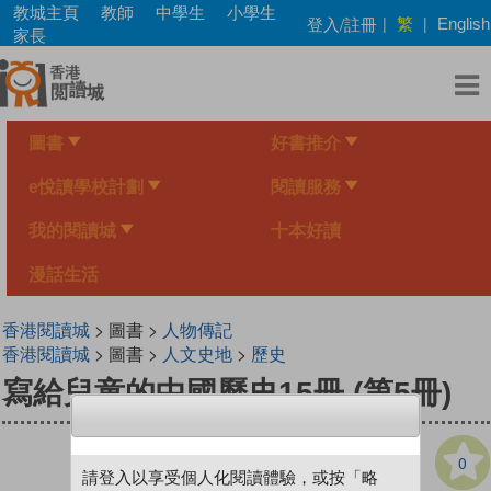
Skip
教城主頁
教師
中學生
小學生
繁
登入/註冊
|
|
English
to
家長
main
content
圖書
好書推介
e悅讀學校計劃
閱讀服務
我的閱讀城
十本好讀
漫話生活
香港閱讀城
> 圖書 >
人物傳記
香港閱讀城
> 圖書 >
人文史地
>
歷史
寫給兒童的中國歷史15冊 (第5冊)
0
請登入以享受個人化閱讀體驗，或按「略