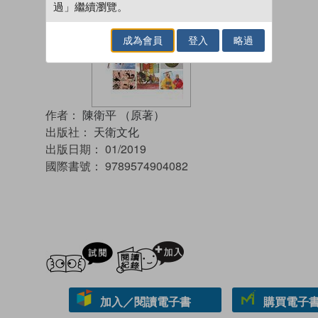
過」繼續瀏覽。
成為會員
登入
略過
作者：
陳衛平 （原著）
出版社：
天衛文化
出版日期：
01/2019
國際書號：
9789574904082
試閲
加入閱讀紀錄
加入／閱讀電子書
購買電子書 