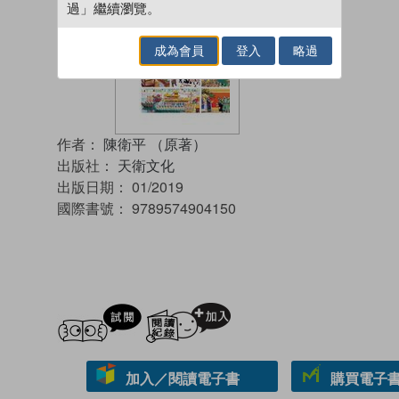
過」繼續瀏覽。
成為會員
登入
略過
作者：
陳衛平 （原著）
出版社：
天衛文化
出版日期：
01/2019
國際書號：
9789574904150
試閲
加入閱讀紀錄
加入／閱讀電子書
購買電子書 