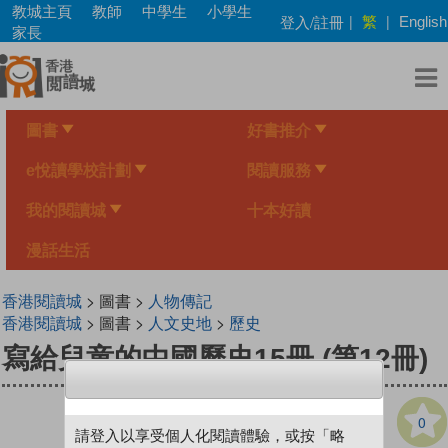
Skip
教城主頁
教師
中學生
小學生
繁
登入/註冊
|
|
English
to
家長
main
content
圖書
好書推介
e悅讀學校計劃
閱讀服務
我的閱讀城
十本好讀
漫話生活
香港閱讀城
> 圖書 >
人物傳記
香港閱讀城
> 圖書 >
人文史地
>
歷史
寫給兒童的中國歷史15冊 (第12冊)
0
請登入以享受個人化閱讀體驗，或按「略