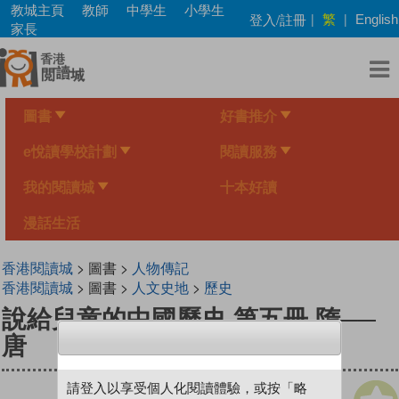
Skip
教城主頁
教師
中學生
小學生
繁
登入/註冊
|
|
English
to
家長
main
content
圖書
好書推介
e悅讀學校計劃
閱讀服務
我的閱讀城
十本好讀
漫話生活
香港閱讀城
> 圖書 >
人物傳記
香港閱讀城
> 圖書 >
人文史地
>
歷史
說給兒童的中國歷史 第五冊 隋──
唐
請登入以享受個人化閱讀體驗，或按「略