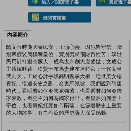
加入／閱讀電子書
購買電子書 
借閱實體書
內容簡介
隋文帝時期國泰民安，王伽心善、囚犯皆守信；隋
煬帝假裝簡樸奪皇位，實則勞民傷財百姓苦；李世
民用計打退突厥人，成為太宗創大唐盛世；文成公
主遠嫁吐蕃，松贊干布為妻建布達拉宮；一代女皇
武則天，工於心計手段高明獨掌大權；絕世美女楊
貴妃，惜遭安史之亂，命喪馬嵬坡。我們說到隋唐
時代，看明君如何令國家強盛，也看昏君如何令國
家衰敗，看公主如何為國家付出，看皇后如何登上
帝位，也看貴妃紅顏如何隕落，在節選歷史上重要
的人物故事，有血有淚的歷史讓人深受感動。