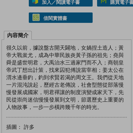
加入／閱讀電子書
購買電子書 
借閱實體書
內容簡介
很久以前，據說盤古開天闢地，女媧捏土造人；黃
帝大戰蚩尤，成為中華民族炎黃子孫的祖先；堯與
舜是盛世明君，大禹治水三過家門而不入；商朝皇
帝武丁想出計策，找來囚犯傅說當宰相；姜太公在
渭水邊垂釣，釣到求賢若渴的周文王。我們從天地
一片混沌說起，歷經古老傳說，社會型態從部落慢
慢發展成國家，明君禪讓的制度演變成家天下，先
民從崇尚迷信慢慢發展到文明，節選歷史上重要的
人物故事，一步一步橫跨幾千年的時光。
插圖：
許多