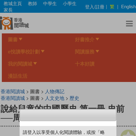
Skip
教城主頁
教師
中學生
小學生
繁
登入/註冊
|
|
English
to
家長
main
content
圖書
好書推介
e悅讀學校計劃
閱讀服務
我的閱讀城
十本好讀
漫話生活
香港閱讀城
> 圖書 >
人物傳記
香港閱讀城
> 圖書 >
人文史地
>
歷史
說給兒童的中國歷史 第一冊 史前
──周
請登入以享受個人化閱讀體驗，或按「略