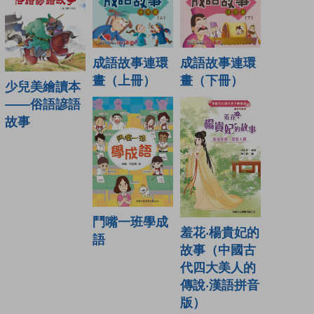
成語故事連環
成語故事連環
畫（上冊）
畫（下冊）
少兒美繪讀本
——俗語諺語
故事
鬥嘴一班學成
羞花‧楊貴妃的
語
故事（中國古
代四大美人的
傳說‧漢語拼音
版）