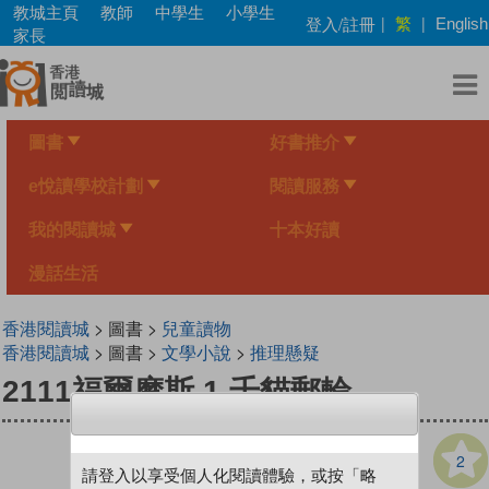
Skip
教城主頁
教師
中學生
小學生
繁
登入/註冊
|
|
English
to
家長
main
content
圖書
好書推介
e悅讀學校計劃
閱讀服務
我的閱讀城
十本好讀
漫話生活
香港閱讀城
> 圖書 >
兒童讀物
香港閱讀城
> 圖書 >
文學小說
>
推理懸疑
2111福爾摩斯 1 千貓郵輪
2
請登入以享受個人化閱讀體驗，或按「略