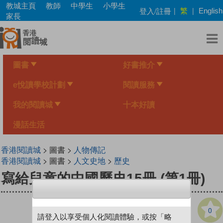
Skip
教城主頁
教師
中學生
小學生
繁
登入/註冊
|
|
English
to
家長
main
content
圖書
好書推介
e悅讀學校計劃
閱讀服務
我的閱讀城
十本好讀
漫話生活
香港閱讀城
> 圖書 >
人物傳記
香港閱讀城
> 圖書 >
人文史地
>
歷史
寫給兒童的中國歷史15冊 (第1冊)
0
請登入以享受個人化閱讀體驗，或按「略