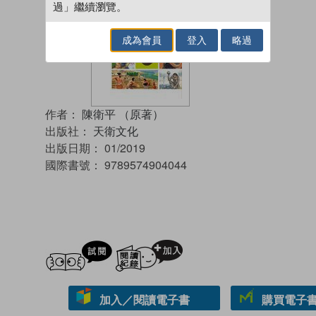
過」繼續瀏覽。
成為會員
登入
略過
作者：
陳衛平 （原著）
出版社：
天衛文化
出版日期：
01/2019
國際書號：
9789574904044
試閲
加入閱讀紀錄
加入／閱讀電子書
購買電子書 