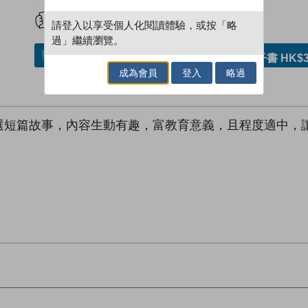
試閲
加入閱讀紀錄
請登入以享受個人化閱讀體驗，或按「略
過」繼續瀏覽。
加入／閱讀電子書
購買電子書 HK$3
成為會員
登入
略過
選短篇故事，內容生動有趣，富教育意義，且程度適中，