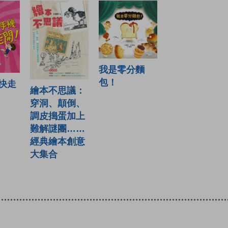
我是零分麵
包！
快走
繪本不思議：
穿洞、顛倒、
調皮搗蛋加上
難解謎團……
經典繪本創意
大集合