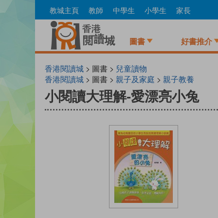
Skip
教城主頁
教師
中學生
小學生
家長
to
main
content
圖書
好書推介
香港閱讀城
> 圖書 >
兒童讀物
香港閱讀城
> 圖書 >
親子及家庭
>
親子教養
小閱讀大理解-愛漂亮小兔