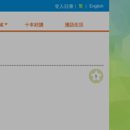
繁
登入/註冊
|
|
English
城
十本好讀
漫話生活
5