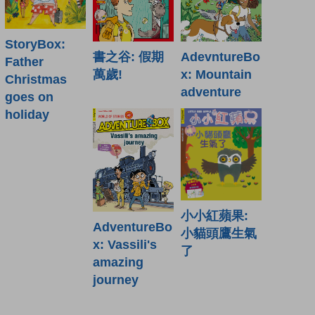
StoryBox:
書之谷: 假期
AdevntureBo
Father
萬歲!
x: Mountain
Christmas
adventure
goes on
holiday
小小紅蘋果:
AdventureBo
小貓頭鷹生氣
x: Vassili's
了
amazing
journey