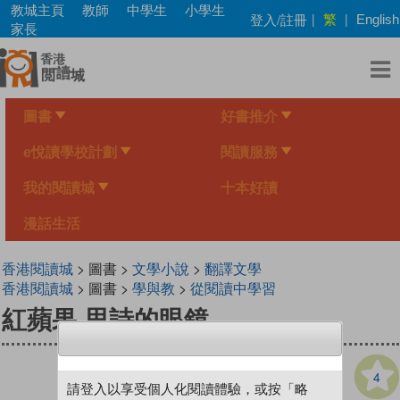
Skip
教城主頁
教師
中學生
小學生
繁
登入/註冊
|
|
English
to
家長
main
content
圖書
好書推介
e悅讀學校計劃
閱讀服務
我的閱讀城
十本好讀
漫話生活
香港閱讀城
> 圖書 >
文學小說
>
翻譯文學
香港閱讀城
> 圖書 >
學與教
>
從閱讀中學習
紅蘋果 思詩的眼鏡
4
請登入以享受個人化閱讀體驗，或按「略