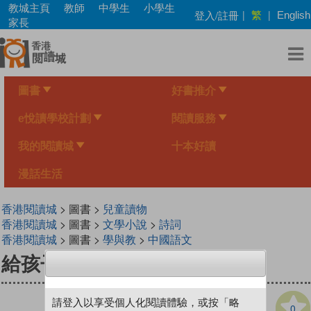
Skip
教城主頁
教師
中學生
小學生
繁
登入/註冊
|
|
English
to
家長
main
content
圖書
好書推介
e悅讀學校計劃
閱讀服務
我的閱讀城
十本好讀
漫話生活
香港閱讀城
> 圖書 >
兒童讀物
香港閱讀城
> 圖書 >
文學小說
>
詩詞
香港閱讀城
> 圖書 >
學與教
>
中國語文
給孩子的詩詞
請登入以享受個人化閱讀體驗，或按「略
0