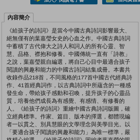
內容簡介
《給孩子的詩詞》是當今中國古典詩詞影響最大、
絕無僅有的葉嘉瑩女史的心血之作。中國古典詩詞
中蓄積了古代偉大之詩人和詞人的所有心靈、智
慧、品格、襟抱和修養。中國傳統一直有「詩教」
之說，葉嘉瑩親自編選，將自己心目中最適合孩子
閱讀的興趣和能力的中國古詩詞結集成冊。本書共
收錄作品218首，不同風格的177首中國古代經典詩
作、41首經典詞作，以古典詩詞中所蘊含的一種感
發生命，帶給孩子感動和召喚，提升孩子的心靈品
質，培養他們成長為有感覺、有感情、有修養的
人。《給孩子的詩詞》重繪中國古典詩詞版圖，確
立經典標準。作家、篇目、版本的擇選，都體現編
者一以貫之、別具慧眼的文學理念與美學目光。以
「要適合孩子閱讀的興趣和能力」為唯一標準，嚴
格精心編選。《給孩子的詩詞》因編者葉嘉瑩的眼