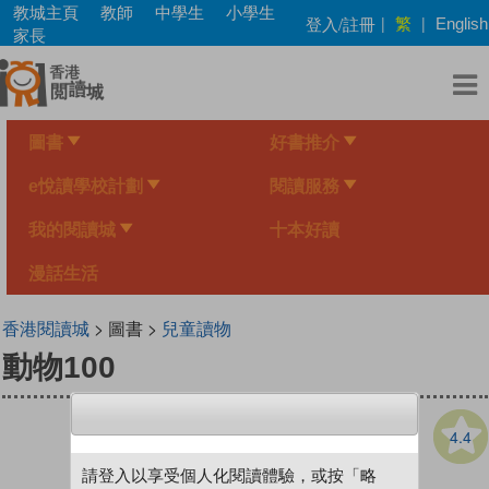
Skip
教城主頁
教師
中學生
小學生
繁
登入/註冊
|
|
English
to
家長
main
content
圖書
好書推介
e悅讀學校計劃
閱讀服務
我的閱讀城
十本好讀
漫話生活
香港閱讀城
> 圖書 >
兒童讀物
動物100
4.4
請登入以享受個人化閱讀體驗，或按「略