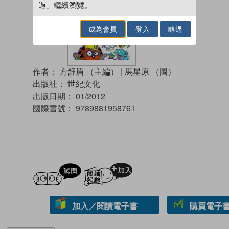
過」繼續瀏覽。
成為會員
登入
略過
作者：
方舒眉 （主編）
|
馬星原 （圖）
出版社：
世紀文化
出版日期：
01/2012
國際書號：
9789881958761
試閲
加入閱讀紀錄
加入／閱讀電子書
購買電子書 