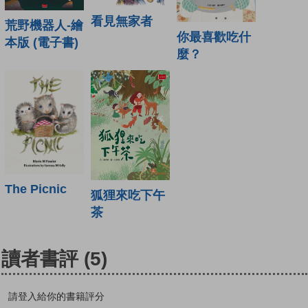
看見無家者
荒野機器人-繪
你最喜歡吃什
本版 (電子書)
麼？
The Picnic
狐狸來吃下午
茶
讀者書評
(5)
請登入給你的書籍評分