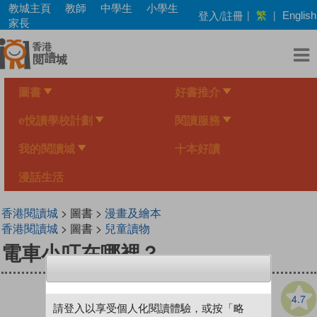
Skip
教城主頁
教師
中學生
小學生
繁
登入/註冊
|
|
English
to
家長
main
content
圖書
好書推介
e悅讀學校計劃
閱讀服務
我的閱讀城
十本好讀
漫話生活
香港閱讀城
> 圖書 >
漫畫及繪本
香港閱讀城
> 圖書 >
兒童讀物
電車小叮在哪裡？
4.7
請登入以享受個人化閱讀體驗，或按「略