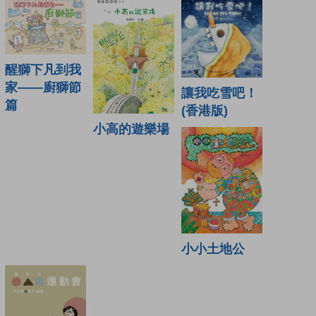
醒獅下凡到我
家——廚獅節
讓我吃雪吧！
篇
(香港版)
小高的遊樂場
小小土地公