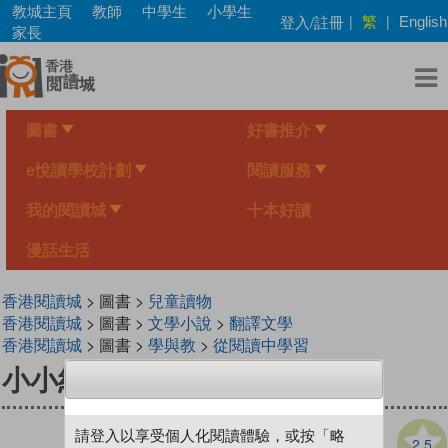
Skip
教城主頁
教師
中學生
小學生
繁
登入/註冊
|
|
English
to
家長
main
content
圖書
好書推介
e悅讀學校計劃
閱讀服務
我的閱讀城
十本好讀
漫話生活
香港閱讀城
> 圖書 >
兒童讀物
香港閱讀城
> 圖書 >
文學小說
>
翻譯文學
香港閱讀城
> 圖書 >
學與教
>
從閱讀中學習
小小紅蘋果 - 幸福是甚麼 ?
請登入以享受個人化閱讀體驗，或按「略
2.5