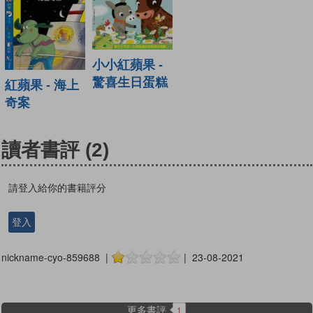
小小紅蘋果 -
驚喜生日蛋糕
紅蘋果 - 海上
奇案
讀者書評
(2)
請登入給你的書籍評分
登入
nickname-cyo-859688 |
| 23-08-2021
更多書評
1