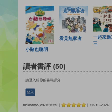
一起來過
看見無家者
三
小豬也聰明
讀者書評
(50)
請登入給你的書籍評分
登入
nickname-jos-121259 |
| 23-10-2024