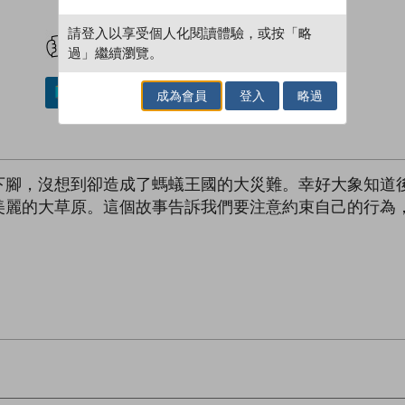
試閲
加入閱讀紀錄
請登入以享受個人化閱讀體驗，或按「略
過」繼續瀏覽。
加入／閱讀電子書
成為會員
登入
略過
下腳，沒想到卻造成了螞蟻王國的大災難。幸好大象知道
美麗的大草原。這個故事告訴我們要注意約束自己的行為