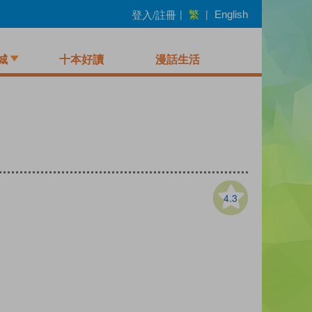
繁
登入/註冊
|
|
English
城
十本好讀
漫話生活
4.3