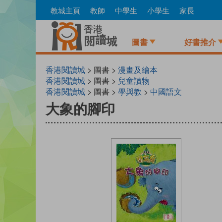
Skip
教城主頁
教師
中學生
小學生
家長
to
main
content
圖書
好書推介
香港閱讀城
> 圖書 >
漫畫及繪本
香港閱讀城
> 圖書 >
兒童讀物
香港閱讀城
> 圖書 >
學與教
>
中國語文
大象的腳印