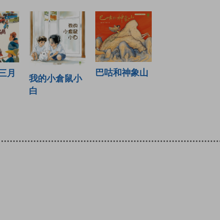
巴咕和神象山
三月
我的小倉鼠小
白