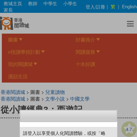
Skip
教城主頁
教師
中學生
小學生
繁
登入/註冊
|
|
English
to
家長
main
content
圖書
好書推介
e悅讀學校計劃
閱讀服務
我的閱讀城
十本好讀
漫話生活
香港閱讀城
> 圖書 >
兒童讀物
香港閱讀城
> 圖書 >
文學小說
>
中國文學
從小讀經典3：西遊記
4.7
請登入以享受個人化閱讀體驗，或按「略