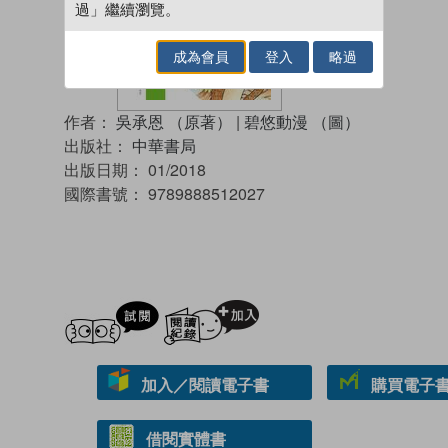
過」繼續瀏覽。
成為會員
登入
略過
作者：
吳承恩 （原著）
|
碧悠動漫 （圖）
出版社：
中華書局
出版日期：
01/2018
國際書號：
9789888512027
試閲
加入閱讀紀錄
加入／閱讀電子書
購買電子書 
借閱實體書