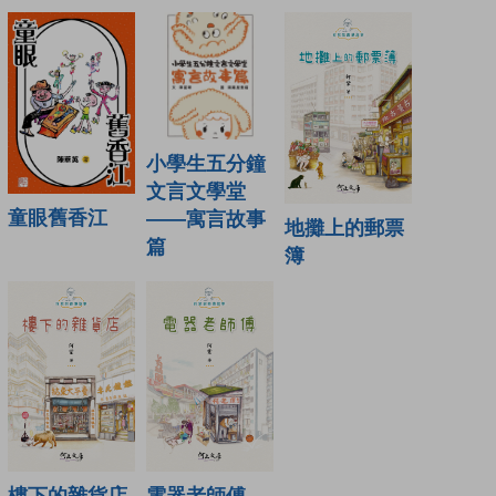
小學生五分鐘
文言文學堂
童眼舊香江
——寓言故事
地攤上的郵票
篇
簿