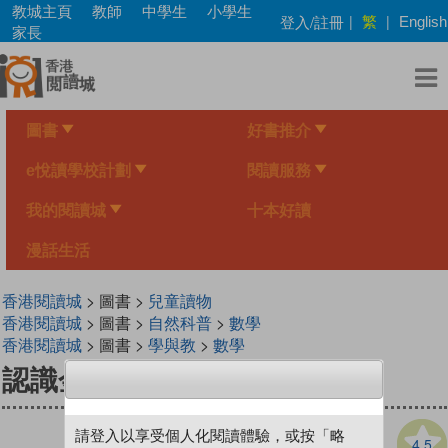
Skip
教城主頁
教師
中學生
小學生
繁
登入/註冊
|
|
English
to
家長
main
content
圖書
好書推介
e悅讀學校計劃
閱讀服務
我的閱讀城
十本好讀
漫話生活
香港閱讀城
> 圖書 >
兒童讀物
香港閱讀城
> 圖書 >
自然科普
>
數學
香港閱讀城
> 圖書 >
學與教
>
數學
認識金字塔
請登入以享受個人化閱讀體驗，或按「略
4.5