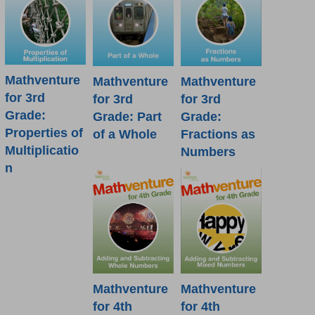
Mathventure
Mathventure
Mathventure
for 3rd
for 3rd
for 3rd
Grade:
Grade: Part
Grade:
Properties of
of a Whole
Fractions as
Multiplicatio
Numbers
n
Mathventure
Mathventure
for 4th
for 4th