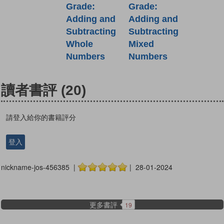
Grade:
Grade:
Adding and
Adding and
Subtracting
Subtracting
Mixed
Whole
Numbers
Numbers
讀者書評
(20)
請登入給你的書籍評分
登入
nickname-jos-456385 |
| 28-01-2024
更多書評
19