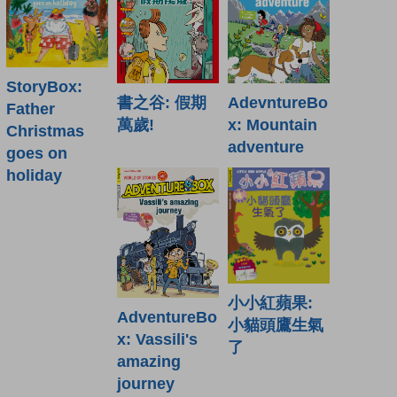
StoryBox:
書之谷: 假期
AdevntureBo
Father
萬歲!
x: Mountain
Christmas
adventure
goes on
holiday
小小紅蘋果:
AdventureBo
小貓頭鷹生氣
x: Vassili's
了
amazing
journey