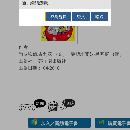
過」繼續瀏覽。
成為會員
登入
略過
作者：
尚皮埃爾.古利沃 （文）
|
馬斯米蘭奴·呂基尼 （圖）
出版社：
芥子園出版社
出版日期：
04/2018
試閲
加入閱讀紀錄
加入／閱讀電子書
購買電子書 