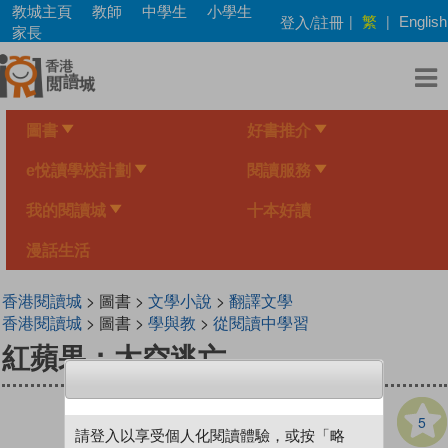
Skip
教城主頁
教師
中學生
小學生
繁
登入/註冊
|
|
English
to
家長
main
content
圖書
好書推介
e悅讀學校計劃
閱讀服務
我的閱讀城
十本好讀
漫話生活
香港閱讀城
> 圖書 >
文學小說
>
翻譯文學
香港閱讀城
> 圖書 >
學與教
>
從閱讀中學習
紅蘋果：太空逃亡
5
請登入以享受個人化閱讀體驗，或按「略