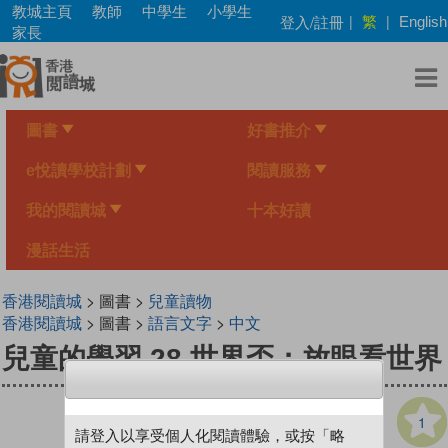
Skip
教城主頁
教師
中學生
小學生
繁
登入/註冊
|
|
English
to
家長
main
content
圖書
好書推介
e悅讀學校計劃
閱讀服務
我的閱讀城
十本好讀
漫話生活
香港閱讀城
> 圖書 >
兒童讀物
香港閱讀城
> 圖書 >
語言文字
>
中文
兒童的學習 28 世界盃：放眼看世界
1
請登入以享受個人化閱讀體驗，或按「略