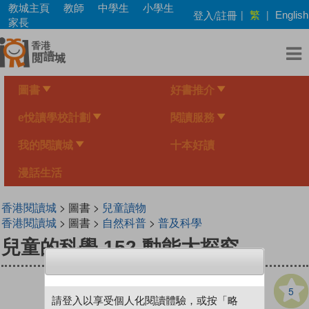
Skip
教城主頁
教師
中學生
小學生
繁
登入/註冊
|
|
English
to
家長
main
content
圖書
好書推介
e悅讀學校計劃
閱讀服務
我的閱讀城
十本好讀
漫話生活
香港閱讀城
> 圖書 >
兒童讀物
香港閱讀城
> 圖書 >
自然科普
>
普及科學
兒童的科學 152 動能大探究
5
請登入以享受個人化閱讀體驗，或按「略