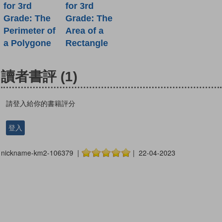
for 3rd
for 3rd
Grade: The
Grade: The
Perimeter of
Area of a
a Polygone
Rectangle
讀者書評
(1)
請登入給你的書籍評分
登入
nickname-km2-106379 |
| 22-04-2023