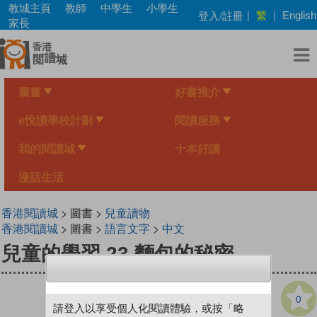
Skip
教城主頁
教師
中學生
小學生
繁
登入/註冊
|
|
English
to
家長
main
content
圖書
好書推介
e悅讀學校計劃
閱讀服務
我的閱讀城
十本好讀
漫話生活
香港閱讀城
> 圖書 >
兒童讀物
香港閱讀城
> 圖書 >
語言文字
>
中文
兒童的學習 23 麵包的秘密
0
請登入以享受個人化閱讀體驗，或按「略