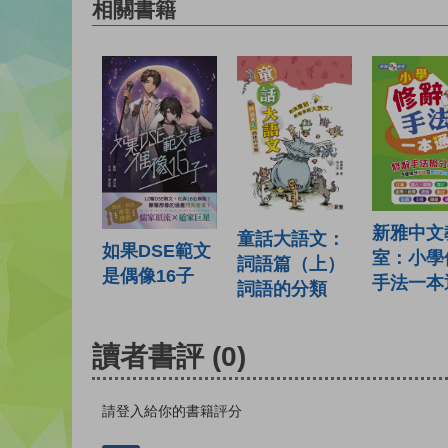
相關書籍
新雅中文
童話大語文：
如果DSE範文
室：小學
詞語篇（上）
是偶像16子
手法一本
詞語的分類
讀者書評
(0)
請登入給你的書籍評分