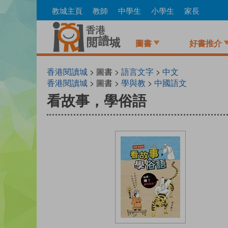
Skip
教城主頁
教師
中學生
小學生
家長
to
main
content
圖書
好書推介
香港閱讀城
> 圖書 >
語言文字
>
中文
香港閱讀城
> 圖書 >
學與教
>
中國語文
看故事，學俗語