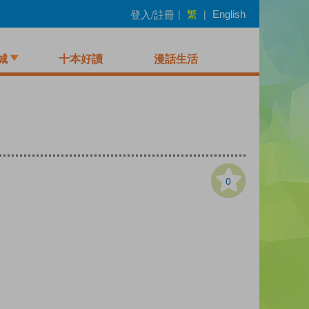
繁
登入/註冊
|
|
English
城
十本好讀
漫話生活
0