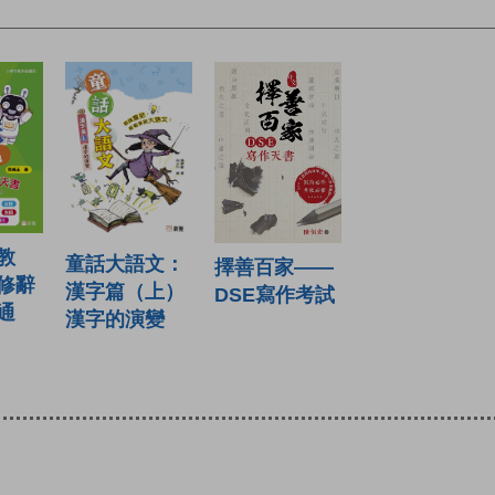
教
童話大語文：
擇善百家——
修辭
漢字篇（上）
DSE寫作考試
通
漢字的演變