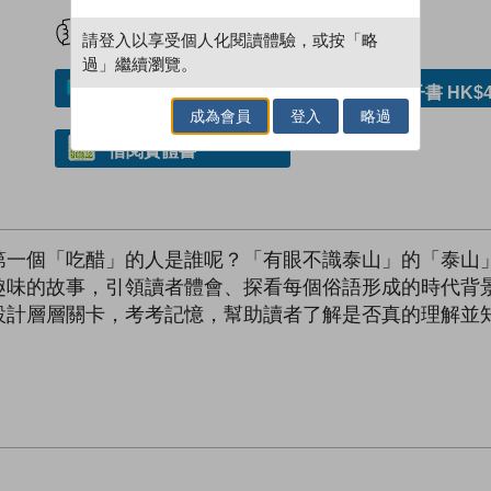
試閲
加入閱讀紀錄
請登入以享受個人化閱讀體驗，或按「略
過」繼續瀏覽。
加入／閱讀電子書
購買電子書 HK$4
成為會員
登入
略過
借閱實體書
第一個「吃醋」的人是誰呢？「有眼不識泰山」的「泰山
趣味的故事，引領讀者體會、探看每個俗語形成的時代背
設計層層關卡，考考記憶，幫助讀者了解是否真的理解並