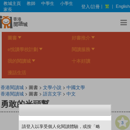
Skip
教城主頁
教師
中學生
小學生
繁
登入/註冊
|
|
English
to
家長
main
content
圖書
好書推介
e悅讀學校計劃
閱讀服務
我的閱讀城
十本好讀
漫話生活
香港閱讀城
> 圖書 >
文學小說
>
中國文學
香港閱讀城
> 圖書 >
語言文字
>
中文
勇敢的光頭幫
3
請登入以享受個人化閱讀體驗，或按「略