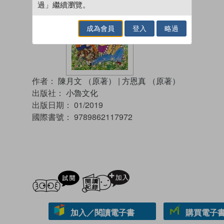
過」繼續瀏覽。
成為會員
登入
略過
作者：
陳月文 （原著）
|
方恩真 （原著）
出版社：
小魯文化
出版日期：
01/2019
國際書號：
9789862117972
試閲
加入閱讀紀錄
加入／閱讀電子書
購買電子書 