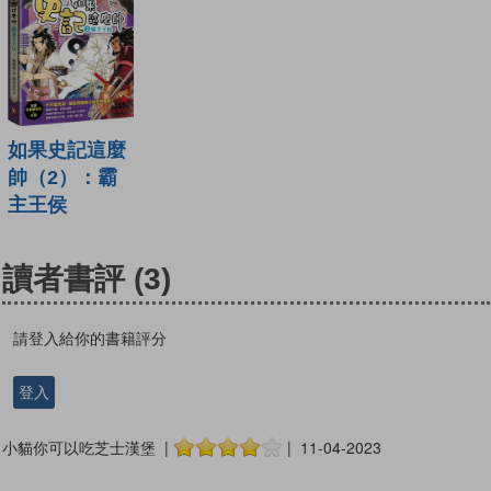
如果史記這麼
帥（2）：霸
主王侯
讀者書評
(3)
請登入給你的書籍評分
登入
小貓你可以吃芝士漢堡 |
| 11-04-2023