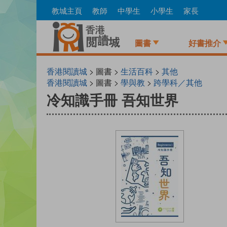
Skip
教城主頁
教師
中學生
小學生
家長
to
main
content
圖書
好書推介
香港閱讀城
> 圖書 >
生活百科
>
其他
香港閱讀城
> 圖書 >
學與教
>
跨學科／其他
冷知識手冊 吾知世界