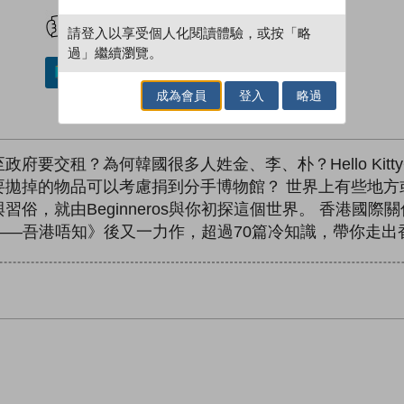
試閲
加入閱讀紀錄
請登入以享受個人化閱讀體驗，或按「略
過」繼續瀏覽。
加入／閱讀電子書
成為會員
登入
略過
府要交租？為何韓國很多人姓金、李、朴？Hello Kit
要拋掉的物品可以考慮捐到分手博物館？ 世界上有些地方
俗，就由Beginneros與你初探這個世界。 香港國
識手冊——吾港唔知》後又一力作，超過70篇冷知識，帶你