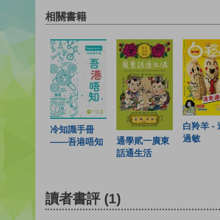
相關書籍
白羚羊 -
冷知識手冊
過敏
通學貮一廣東
——吾港唔知
話通生活
讀者書評
(1)