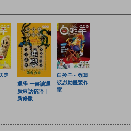
 送走
白羚羊 - 勇闖
彼思動畫製作
通學 一書讀通
室
廣東話俗語｜
新修版