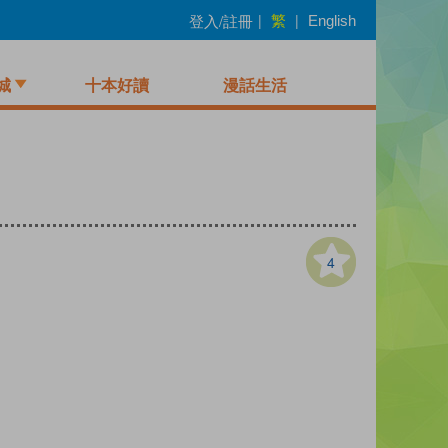
繁
登入/註冊
|
|
English
城
十本好讀
漫話生活
4