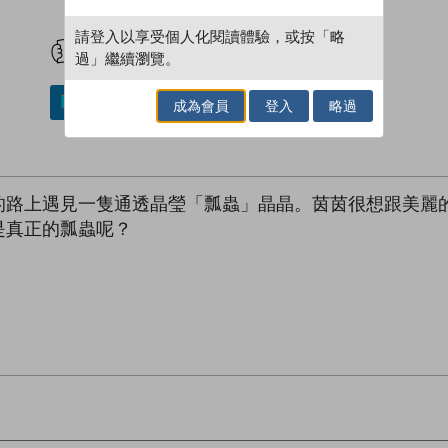
試閲
加入閱讀紀錄
請登入以享受個人化閱讀體驗，或按「略
過」繼續瀏覽。
加入／閱讀電子書
成為會員
登入
略過
的路上遇見一隻通透晶瑩「瓢蟲」晶晶。茵茵很想跟美麗
是真正的瓢蟲呢？