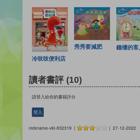
秀秀要減肥
鐘樓的客
冷吱吱便利店
讀者書評
(10)
請登入給你的書籍評分
登入
nickname-vkt-832319 |
| 27-12-2022