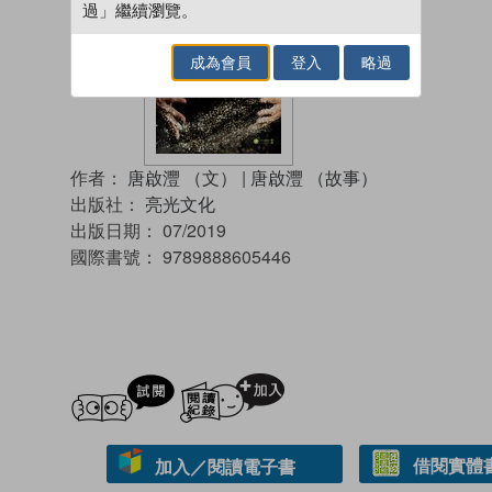
過」繼續瀏覽。
成為會員
登入
略過
作者：
唐啟灃 （文）
|
唐啟灃 （故事）
出版社：
亮光文化
出版日期：
07/2019
國際書號：
9789888605446
試閲
加入閱讀紀錄
借閱實體
加入／閱讀電子書