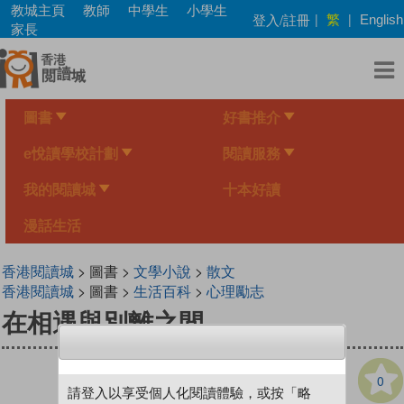
Skip
教城主頁
教師
中學生
小學生
繁
登入/註冊
|
|
English
to
家長
main
content
圖書
好書推介
e悅讀學校計劃
閱讀服務
我的閱讀城
十本好讀
漫話生活
香港閱讀城
> 圖書 >
文學小說
>
散文
香港閱讀城
> 圖書 >
生活百科
>
心理勵志
在相遇與別離之間
0
請登入以享受個人化閱讀體驗，或按「略