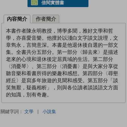
借閱實體書
內容簡介
作者簡介
本書作者陳永明教授，博學多聞，雅好文學和哲
學，亦喜愛音樂。他擅於以淺白文字談文說理，文
章雋永，言簡意深。本書是他退休後自選的一部文
集。全書共分五部分。第一部分〈歸去來〉是描述
老來的心境和退休後定居異域的生活。第二部分
〈消憂琴〉、第三部分〈消憂書〉是與大家分享從
聽音樂和看書所得的樂趣和感想。第四部分〈尋壑
經丘〉是寫多年旅遊的見聞和感受。第五部分「談
笑無厭，疑義相析」，則與各位讀者談談語文方面
的知識，別有奇趣。
關鍵字詞：
文學
|
小說集