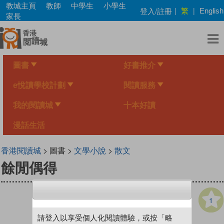
Skip
教城主頁
教師
中學生
小學生
繁
登入/註冊
|
|
English
to
家長
main
content
圖書
好書推介
e悅讀學校計劃
閱讀服務
我的閱讀城
十本好讀
漫話生活
香港閱讀城
> 圖書 >
文學小說
>
散文
餘閒偶得
1
請登入以享受個人化閱讀體驗，或按「略