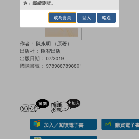
過」繼續瀏覽。
成為會員
登入
略過
作者：
陳永明 （原著）
出版社：
匯智出版
出版日期：
07/2019
國際書號：
9789887898801
試閲
加入閱讀紀錄
加入／閱讀電子書
購買電子書 