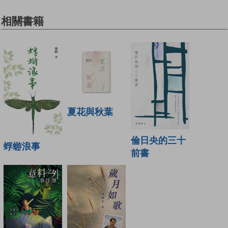
相關書籍
夏花與秋葉
倫日央的三十
蜉蝣浪事
前書