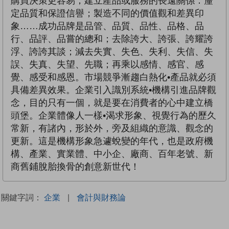
購買決策更容易；建立產品或服務的長遠關係：釐
定品質和保證信譽；製造不同的價值觀和差異印
象……成功品牌是品管、品質、品性、品格、品
行、品評、品嘗的總和；去除誇大、誇張、誇耀誇
浮、誇誇其談；減去失實、失色、失利、失信、失
誤、失真、失望、先職；再乘以感情、感官、感
覺、感受和感恩。市場競爭漸趨白熱化•產品就必須
具備差異效果。企業引入識別系統•機構引進品牌觀
念，目的只有一個，就是要在消費者的心中建立橋
頭堡。企業體像人一樣•渴求形象、視覺行為的歷久
常新，有諸內，形於外，旁及組織的意識、觀念的
更新。這是機構形象急遽蛻變的年代，也是政府機
構、產業、實業體、中小企、廠商、百年老號、新
商舊鋪脫胎換骨的創意新世代！
關鍵字詞：
企業
|
會計與財務論