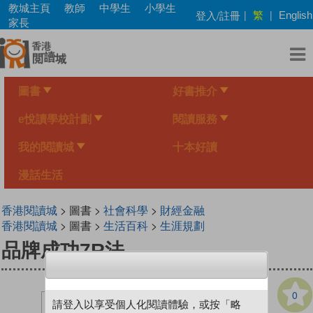
Skip
教城主頁
教師
中學生
小學生
繁
登入/註冊
|
|
English
to
家長
main
content
圖書
好書推介
e悅讀學校計劃
閱讀服務
我的閱讀城
十本好讀
漫話生活
香港閱讀城
> 圖書 >
社會科學
>
財經金融
香港閱讀城
> 圖書 >
生活百科
>
生涯規劃
品牌成功7R法
0
請登入以享受個人化閱讀體驗，或按「略