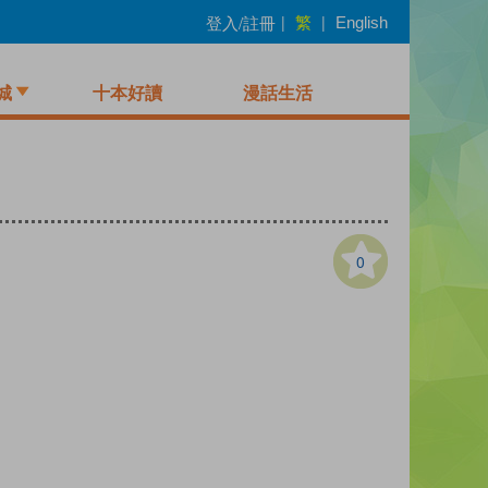
繁
登入/註冊
|
|
English
城
十本好讀
漫話生活
0