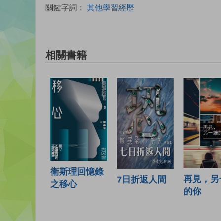
關鍵字詞：
其他學習經歷
相關書籍
衛斯理回憶錄
再見，另
7日折返人間
之移心
的你