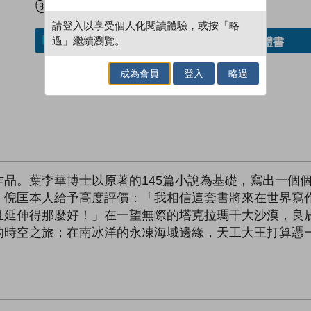
請登入以享受個人化閱讀體驗，或按「略
過」繼續瀏覽。
借閱實體書
加入／閱讀電子書
成為會員
登入
略過
品。葉李華博士以原著的145篇小說為基礎，寫出一個
。倪匡本人給予高度評價：「我相信這套書將來在世界寫
且延伸得那麼好！」在一望無際的塔克拉瑪干大沙漠，良
的時空之旅；在南冰洋的永凍海域邊緣，天工大王打算憑