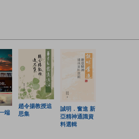
趙令揚教授追
誠明．奮進 新
一端
思集
亞精神通識資
料選輯