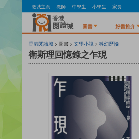
Skip
教城主頁
教師
中學生
小學生
家長
to
main
content
圖書
好書推介
香港閱讀城
> 圖書 >
文學小說
>
科幻歷險
衛斯理回憶錄之乍現