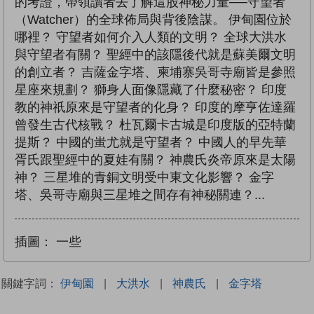
的考證，帶領讀者去了解這股神秘力量──守望者
（Watcher）的全球佈局與背後陰謀。 伊甸園位於
哪裡？ 守望者如何介入人類的文明？ 全球大洪水
與守望者有關？ 聖經中的該隱後代就是蘇美爾文明
的創立者？ 吉薩金字塔、柬埔寨吳哥寺廟皆是參照
星座來規劃？ 獅身人面像隱藏了什麼秘密？ 印度
教的神祇原來是守望者的化身？ 印度的摩亨佐達羅
曾發生古代核戰？ 杜瓦爾卡古城是印度版的亞特蘭
提斯？ 中國的蚩尤就是守望者？ 中國人的早先華
胥氏跟聖經中的夏娃有關？ 神農氏炎帝原來是太陽
神？ 三星堆的青銅文明受中東文化影響？ 金字
塔、吳哥寺廟與三星堆之間存有神秘關連？...
插圖：
一些
關鍵字詞：
伊甸園
|
大洪水
|
神農氏
|
金字塔