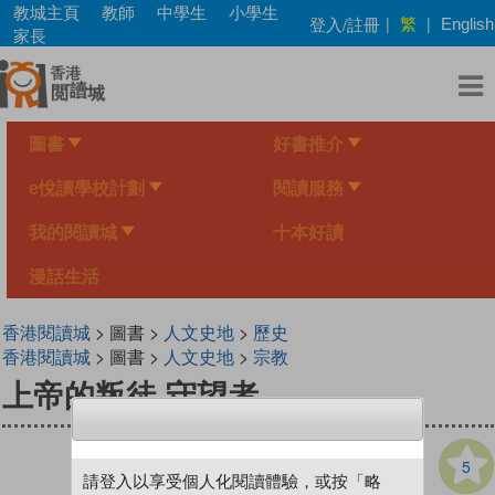
Skip
教城主頁
教師
中學生
小學生
繁
登入/註冊
|
|
English
to
家長
main
content
圖書
好書推介
e悅讀學校計劃
閱讀服務
我的閱讀城
十本好讀
漫話生活
香港閱讀城
> 圖書 >
人文史地
>
歷史
香港閱讀城
> 圖書 >
人文史地
>
宗教
上帝的叛徒 守望者
5
請登入以享受個人化閱讀體驗，或按「略