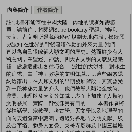
內容簡介
作者簡介
註: 此書不能寄往中國大陸，內地的讀者如需購
買，請前往：超閱網Superbookcity 聖經、神話、
天文、古文明所隱藏的秘密 規劃天地佈局，操縱歷
史認知 在世界的背後暗暗作動的外來力量 我們一
直以為自己很瞭解人類文明的歷史。然而鮮少有人
留意到，在聖經、神話、四大古文明的文獻及建築
裡，處處透露出各種巧合──滅世的大洪水、對永生
的追求、由「神」教導的文明知識……這些線索隱
約透露出，在人類文明的早期發展階段，其實曾受
到一股神秘力量的介入。他們教導人類冶金技術、
農業、地理以及天文等知識，表面上加速了人類的
文明發展，實際上背後卻另有目的…… 本書作者將
從神話學、宗教學、考古學、天文學以及地理學的
面向去追查當中謎團，透過對各地古文明文獻、埃
及金字塔、獅身人面像、吳哥寺廟群及中國三星堆