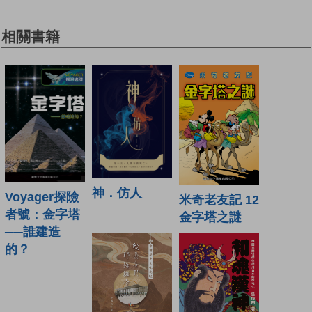
相關書籍
神．仿人
Voyager探險
米奇老友記 12
者號：金字塔
金字塔之謎
──誰建造
的？