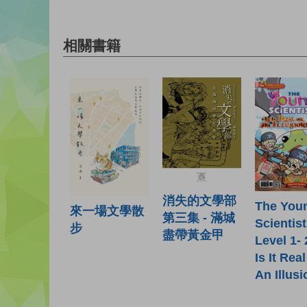
相關書籍
消失的文學部
The You
來一場文學散
第三集 - 滿城
Scientis
步
盡帶黃金甲
Level 1-
Is It Rea
An Illus