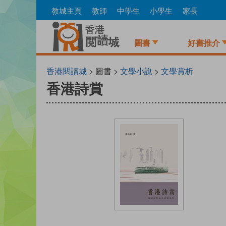
Skip
教城主頁
教師
中學生
小學生
家長
to
main
content
圖書
好書推介
香港閱讀城
> 圖書 >
文學小說
>
文學賞析
香港詩賞