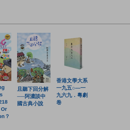
香港文學大系
ng
一九五○—一
且聽下回分解
ts
九六九．粵劇
──阿濃談中
 218
卷
國古典小說
l Or
ion？