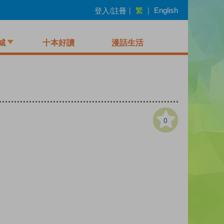
繁
登入/註冊
|
|
English
城
十本好讀
漫話生活
0